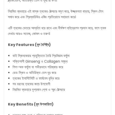
ব্ল্যাকহেডস, অতিরিক্ত তেল ও দূষণের কণা।
নিয়মিত ব্যবহারে এই মাস্ক ত্বকের টেক্সচার মসৃণ করে, উজ্জ্বলতা বাড়ায়, স্কিন টোন
সমান করে এবং প্রিম্যাচিউর এজিং প্রতিরোধে সহায়তা করে।
এটি ত্বকের ভেতরে আর্দ্রতা ধরে রাখে এবং দীর্ঘক্ষণ হাইড্রেশন প্রদান করে, ফলে ত্বক
দেখায় আরও সতেজ, কোমল ও তরুণ।
Key Features (
মূল
বৈশিষ্ট্য
)
থাই স্কিনকেয়ার প্রযুক্তিতে তৈরি প্রিমিয়াম ফর্মুলা
শক্তিশালী Ginseng ও Collagen সমৃদ্ধ
পিল-অফ ফর্মুলা যা গভীরভাবে পরিষ্কার করে
ডেড স্কিন ও অতিরিক্ত তেল দূর করে
ত্বকের ইলাস্টিসিটি ও ফার্মনেস বৃদ্ধি করে
সব ধরনের ত্বকের জন্য উপযোগী
নিয়মিত ব্যবহারে দৃশ্যমান গ্লো ও স্মুথ টেক্সচার
Key Benefits (
মূল
উপকারিতা
)