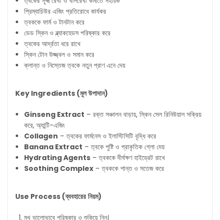
ত্বকের সূক্ষ্ম রেখা ও বলিরেখা কমাতে সহায়ক
প্রিম্যাচিউর এজিং প্রতিরোধে কার্যকর
ত্বককে ফার্ম ও টানটান করে
ডেড স্কিন ও ব্ল্যাকহেডস পরিষ্কার করে
ত্বকের আর্দ্রতা ধরে রাখে
স্কিন টোন উজ্জ্বল ও সমান করে
ক্লান্ত ও নিস্তেজ ত্বকে নতুন প্রাণ এনে দেয়
Key Ingredients (
মূল
উপাদান
)
Ginseng Extract
– রক্ত সঞ্চালন বাড়ায়, স্কিন সেল রিনিউয়াল সক্রিয়
করে, অ্যান্টি-এজিং
Collagen
– ত্বকের ফার্মনেস ও ইলাস্টিসিটি বৃদ্ধি করে
Banana Extract
– ত্বকে পুষ্টি ও প্রাকৃতিক গ্লো দেয়
Hydrating Agents
– ত্বককে দীর্ঘক্ষণ হাইড্রেট রাখে
Soothing Complex
– ত্বককে শান্ত ও সতেজ করে
Use Process (
ব্যবহারের
নিয়ম
)
মুখ ভালোভাবে পরিষ্কার ও শুকিয়ে নিন।