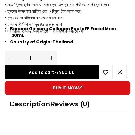
• ডেড স্কিন, ব্ল্যাকহেডস ও অতিরিক্ত তেল দূর করে গভীরভাবে পরিষ্কার করে
• ত্বকের উজ্জ্বলতা বাড়িয়ে দেয় ও স্কিন টোন সমান করে
• সূক্ষ্ম রেখা ও বলিরেখা কমাতে সহায়তা করে
• ত্বককে দীর্ঘক্ষণ হাইড্রেটেড ও মসৃণ রাখে
Banana Ginseng Collagen Peel oFF Facial Mask
• সব ধরনের ত্বকের জন্য উপযোগী ও সহজে ব্যবহারযোগ্য
120mL
Country of Origin: Thailand
Add to cart
-
৳
950.00
BUY IT NOW
Description
Reviews (0)