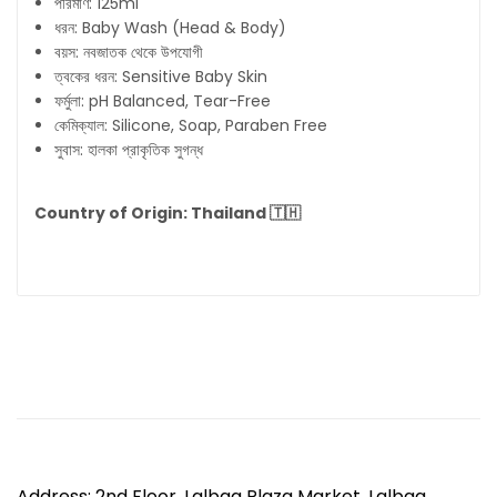
পরিমাণ: 125ml
ধরন: Baby Wash (Head & Body)
বয়স: নবজাতক থেকে উপযোগী
ত্বকের ধরন: Sensitive Baby Skin
ফর্মুলা: pH Balanced, Tear-Free
কেমিক্যাল: Silicone, Soap, Paraben Free
সুবাস: হালকা প্রাকৃতিক সুগন্ধ
Country of Origin: Thailand 🇹🇭
Address: 2nd Floor, Lalbag Plaza Market, Lalbag,