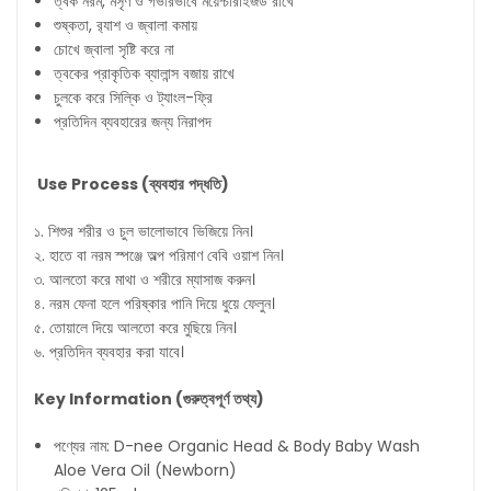
ত্বক নরম, মসৃণ ও গভীরভাবে ময়েশ্চারাইজড রাখে
শুষ্কতা, র‍্যাশ ও জ্বালা কমায়
চোখে জ্বালা সৃষ্টি করে না
ত্বকের প্রাকৃতিক ব্যালান্স বজায় রাখে
চুলকে করে সিল্কি ও ট্যাংল-ফ্রি
প্রতিদিন ব্যবহারের জন্য নিরাপদ
Use Process (
ব্যবহার
পদ্ধতি
)
১. শিশুর শরীর ও চুল ভালোভাবে ভিজিয়ে নিন।
২. হাতে বা নরম স্পঞ্জে অল্প পরিমাণ বেবি ওয়াশ নিন।
৩. আলতো করে মাথা ও শরীরে ম্যাসাজ করুন।
৪. নরম ফেনা হলে পরিষ্কার পানি দিয়ে ধুয়ে ফেলুন।
৫. তোয়ালে দিয়ে আলতো করে মুছিয়ে নিন।
৬. প্রতিদিন ব্যবহার করা যাবে।
Key Information (
গুরুত্বপূর্ণ
তথ্য
)
পণ্যের নাম: D-nee Organic Head & Body Baby Wash
Aloe Vera Oil (Newborn)