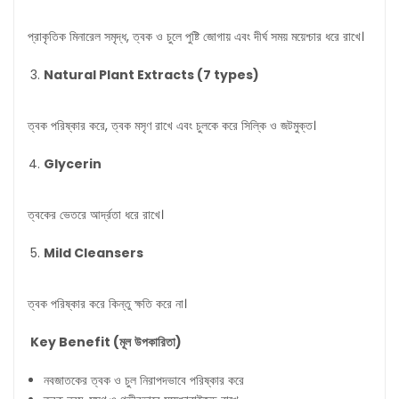
প্রাকৃতিক মিনারেল সমৃদ্ধ, ত্বক ও চুলে পুষ্টি জোগায় এবং দীর্ঘ সময় ময়েশ্চার ধরে রাখে।
Natural Plant Extracts (7 types)
ত্বক পরিষ্কার করে, ত্বক মসৃণ রাখে এবং চুলকে করে সিল্কি ও জটমুক্ত।
Glycerin
ত্বকের ভেতরে আর্দ্রতা ধরে রাখে।
Mild Cleansers
ত্বক পরিষ্কার করে কিন্তু ক্ষতি করে না।
Key Benefit (
মূল
উপকারিতা
)
নবজাতকের ত্বক ও চুল নিরাপদভাবে পরিষ্কার করে