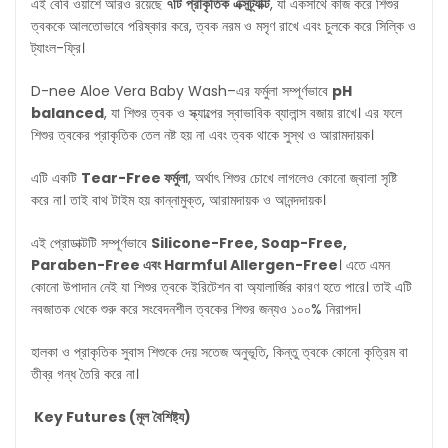
এই বেবি ওয়াশে আরও রয়েছে
৭টি
প্রাকৃতিক
এক্সট্র্যাক্ট
, যা একসাথে কাজ করে শিশুর
ত্বককে আলতোভাবে পরিষ্কার করে, ত্বক নরম ও মসৃণ রাখে এবং চুলকে করে সিল্কি ও
ট্যাংল-ফ্রি।
D-nee Aloe Vera Baby Wash–এর ফর্মুলা সম্পূর্ণভাবে
pH
balanced
, যা শিশুর ত্বক ও স্ক্যাল্পের স্বাভাবিক ব্যালান্স বজায় রাখে। এর ফলে
শিশুর ত্বকের প্রাকৃতিক তেল নষ্ট হয় না এবং ত্বক থাকে সুস্থ ও আরামদায়ক।
এটি একটি
Tear-Free
ফর্মুলা
, অর্থাৎ শিশুর চোখে লাগলেও কোনো জ্বালা সৃষ্টি
করে না। তাই বাথ টাইম হয় কান্নামুক্ত, আরামদায়ক ও আনন্দদায়ক।
এই প্রোডাক্টটি সম্পূর্ণভাবে
Silicone-Free, Soap-Free,
Paraben-Free
এবং
Harmful Allergen-Free
। এতে এমন
কোনো উপাদান নেই যা শিশুর ত্বকে ইরিটেশন বা অ্যালার্জির কারণ হতে পারে। তাই এটি
নবজাতক থেকে শুরু করে সংবেদনশীল ত্বকের শিশুর জন্যও ১০০% নিরাপদ।
হালকা ও প্রাকৃতিক সুবাস শিশুকে দেয় সতেজ অনুভূতি, কিন্তু ত্বকে কোনো কৃত্রিম বা
তীব্র গন্ধ তৈরি করে না।
Key Futures (
মূল
বৈশিষ্ট্য
)