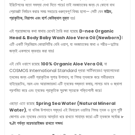
ইরিটেশনের মতো সমস্যা দেখা দিতে পারে। তাই নবজাতকের জন্য যে কোনো বাথ
প্রোডাক্ট নির্বাচন করার সময় সবচেয়ে গুরুত্বপূর্ণ বিষয় হলো— সেটি যেন
মাইল্ড
,
প্রাকৃতিক
,
নিরাপদ
এবং
হার্শ
কেমিক্যাল
মুক্ত
হয়।
এই প্রয়োজনের কথা মাথায় রেখেই তৈরি করা হয়েছে
D-nee Organic
Head & Body Baby Wash Aloe Vera Oil (Newborn)
।
এটি একটি প্রিমিয়াম কোয়ালিটির বেবি ওয়াশ, যা নবজাতকের মাথা ও শরীর—দুটোর
জন্যই একসাথে ব্যবহার করা যায়।
এই বেবি ওয়াশে রয়েছে
100% Organic Aloe Vera Oil
, যা
COSMOS International Standard দ্বারা সার্টিফায়েড। অ্যালোভেরা
ত্বকের জন্য একটি প্রাকৃতিক সুপার উপাদান, যা শিশুর ত্বককে করে গভীরভাবে
হাইড্রেটেড, নরম এবং আরামদায়ক। এটি ত্বকের শুষ্কতা কমায়, লালচে ভাব ও জ্বালা
প্রশমিত করে এবং ত্বকের প্রাকৃতিক সুরক্ষা স্তরকে শক্তিশালী করে।
এছাড়া এতে রয়েছে
Spring Sea Water (Natural Mineral
Water)
, যা খনিজ উপাদানে সমৃদ্ধ। এই মিনারেল ওয়াটার শিশুর ত্বক ও চুলে পুষ্টি
জোগায় এবং ত্বকের ভেতরে আর্দ্রতা ধরে রাখতে সাহায্য করে। এটি ত্বককে সর্বোচ্চ
৮
ঘণ্টা
পর্যন্ত
ময়েশ্চারাইজড
রাখতে
সক্ষম
।