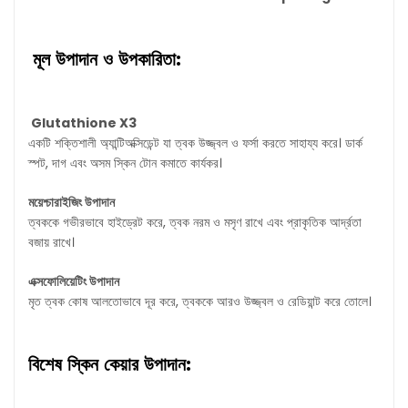
মূল উপাদান ও উপকারিতা:
Glutathione X3
একটি শক্তিশালী অ্যান্টিঅক্সিডেন্ট যা ত্বক উজ্জ্বল ও ফর্সা করতে সাহায্য করে। ডার্ক
স্পট, দাগ এবং অসম স্কিন টোন কমাতে কার্যকর।
ময়েশ্চারাইজিং উপাদান
ত্বককে গভীরভাবে হাইড্রেট করে, ত্বক নরম ও মসৃণ রাখে এবং প্রাকৃতিক আর্দ্রতা
বজায় রাখে।
এক্সফোলিয়েটিং উপাদান
মৃত ত্বক কোষ আলতোভাবে দূর করে, ত্বককে আরও উজ্জ্বল ও রেডিয়ান্ট করে তোলে।
বিশেষ স্কিন কেয়ার উপাদান: