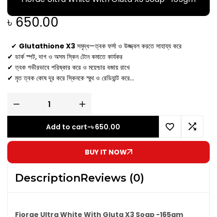
৳
650.00
✔
Glutathione X3
সমৃদ্ধ—ত্বক ফর্সা ও উজ্জ্বল করতে সাহায্য করে
✔ ডার্ক স্পট, দাগ ও অসম স্কিন টোন কমাতে কার্যকর
✔ ত্বক গভীরভাবে পরিষ্কার করে ও ময়েশ্চার বজায় রাখে
✔ মৃত ত্বক কোষ দূর করে স্কিনকে স্মুথ ও রেডিয়ান্ট করে
✔ সব ধরনের ত্বকের জন্য উপযোগী (Face & Body)
Fiorae Ultra White
With Gluta X3 Soap -165gm
Origin: Thailand
Add to cart
-
৳
650.00
BUY IT NOW
Description
Reviews (0)
Fiorae Ultra White With Gluta X3 Soap -165gm