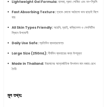
Lightweight Gel Formula:
হালকা, দ্রুত শোষিত এবং নন-গ্রিসি
Fast Absorbing Texture:
ত্বকে কোনো আঠালো ভাব ছাড়াই মিশে
যায়
All Skin Types Friendly:
অয়েলি, ড্রাই, কম্বিনেশন ও সেনসিটিভ
স্কিনে উপযোগী
Daily Use Safe:
প্রতিদিন ব্যবহারযোগ্য
Large Size (250mL):
দীর্ঘদিন ব্যবহারের জন্য উপযুক্ত
Made in Thailand:
উচ্চমানের আন্তর্জাতিক উৎপাদন মান বজায় রেখে
তৈরি
মূল তথ্য: