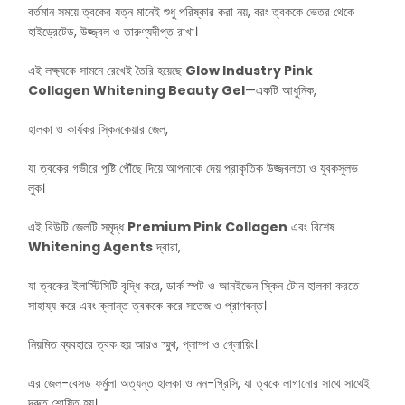
বর্তমান সময়ে ত্বকের যত্ন মানেই শুধু পরিষ্কার করা নয়, বরং ত্বককে ভেতর থেকে
হাইড্রেটেড, উজ্জ্বল ও তারুণ্যদীপ্ত রাখা।
এই লক্ষ্যকে সামনে রেখেই তৈরি হয়েছে
Glow Industry Pink
Collagen Whitening Beauty Gel
—একটি আধুনিক,
হালকা ও কার্যকর স্কিনকেয়ার জেল,
যা ত্বকের গভীরে পুষ্টি পৌঁছে দিয়ে আপনাকে দেয় প্রাকৃতিক উজ্জ্বলতা ও যুবকসুলভ
লুক।
এই বিউটি জেলটি সমৃদ্ধ
Premium Pink Collagen
এবং বিশেষ
Whitening Agents
দ্বারা,
যা ত্বকের ইলাস্টিসিটি বৃদ্ধি করে, ডার্ক স্পট ও আনইভেন স্কিন টোন হালকা করতে
সাহায্য করে এবং ক্লান্ত ত্বককে করে সতেজ ও প্রাণবন্ত।
নিয়মিত ব্যবহারে ত্বক হয় আরও স্মুথ, প্লাম্প ও গ্লোয়িং।
এর জেল-বেসড ফর্মুলা অত্যন্ত হালকা ও নন-গ্রিসি, যা ত্বকে লাগানোর সাথে সাথেই
দ্রুত শোষিত হয়।