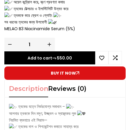
অয়েল কন্ট্রোল করে, ব্রণ প্রবণতা কমায়
ত্বকের টেক্সচার ও ইলাস্টিসিটি উন্নত করে
ত্বককে করে ফ্রেশ ও গ্লোইং
সব ধরনের ত্বকের জন্য উপযোগী
MELAO B3 Niacinamide Serum (5%)
Add to cart
-
৳
550.00
BUY IT NOW
Description
Reviews (0)
ত্বকের যত্নে নির্ভরযোগ্য সমাধান –
আপনার ত্বককে দিন মসৃণ, উজ্জ্বল ও স্বাস্থ্যকর লুক
নিয়মিত ব্যবহারে এই সিরাম—
ত্বকের দাগ ও পিগমেন্টেশন কমাতে সাহায্য করে