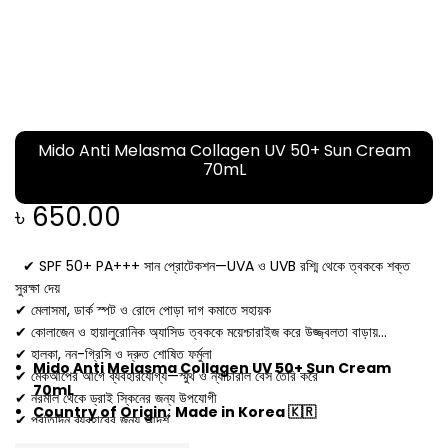
Mido Anti Melasma Collagen UV 50+ Sun Cream
70mL
৳
650.00
✔ SPF 50+ PA+++ সান প্রোটেকশন—UVA ও UVB রশ্মি থেকে ত্বককে শক্ত
সুরক্ষা দেয়
✔ মেলাসমা, ডার্ক স্পট ও রোদে পোড়া দাগ কমাতে সহায়ক
✔ কোলাজেন ও হায়ালুরোনিক অ্যাসিড ত্বককে ময়েশ্চারাইজ করে উজ্জ্বলতা বাড়ায়
✔ হালকা, নন-গ্রিসি ও দ্রুত শোষিত ফর্মুলা
Mido Anti Melasma Collagen UV 50+ Sun Cream
✔ মেকআপের আগে ব্যবহারযোগ্য—স্মুথ ও ন্যাচারাল বেস তৈরি করে
70mL
✔ নরমাল থেকে ড্রাই স্কিনের জন্য উপযোগী
Country of Origin:
Made in Korea 🇰🇷
✔ প্রতিদিন ব্যবহারের জন্য আদর্শ