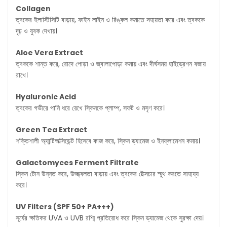
Collagen
ত্বকের ইলাস্টিসিটি বাড়ায়, ফাইন লাইন ও রিঙ্কল কমাতে সহায়তা করে এবং ত্বককে
দৃঢ় ও যুবক দেখায়।
Aloe Vera Extract
ত্বককে শান্ত করে, রোদে পোড়া ও জ্বালাপোড়া কমায় এবং দীর্ঘসময় হাইড্রেশন বজায়
রাখে।
Hyaluronic Acid
ত্বকের গভীরে পানি ধরে রেখে স্কিনকে প্লাম্প, সফট ও মসৃণ করে।
Green Tea Extract
শক্তিশালী অ্যান্টিঅক্সিডেন্ট হিসেবে কাজ করে, স্কিন ড্যামেজ ও ইনফ্লামেশন কমায়।
Galactomyces Ferment Filtrate
স্কিন টোন উন্নত করে, উজ্জ্বলতা বাড়ায় এবং ত্বকের টেক্সচার স্মুথ করতে সাহায্য
করে।
UV Filters (SPF 50+ PA+++)
সূর্যের ক্ষতিকর UVA ও UVB রশ্মি প্রতিরোধ করে স্কিন ড্যামেজ থেকে সুরক্ষা দেয়।