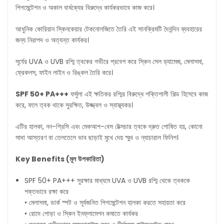
পিগমেন্টেশন ও অকাল বার্ধক্যের বিরুদ্ধে কার্যকরভাবে কাজ করে।
আধুনিক কোরিয়ান স্কিনকেয়ার টেকনোলজিতে তৈরি এই সানক্রিমটি দৈনন্দিন ব্যবহারের
জন্য নিরাপদ ও অত্যন্ত কার্যকর।
সূর্যের UVA ও UVB রশ্মি ত্বকের গভীরে প্রবেশ করে স্কিন সেল ড্যামেজ, মেলাসমা,
ফ্রেকলস, ফাইন লাইন ও রিঙ্কল তৈরি করে।
SPF 50+ PA+++
ফর্মুলা এই ক্ষতিকর রশ্মির বিরুদ্ধে শক্তিশালী শিল্ড হিসেবে কাজ
করে, ফলে ত্বক থাকে সুরক্ষিত, উজ্জ্বল ও স্বাস্থ্যকর।
এটির হালকা, নন-গ্রিসি এবং মেকআপ-বেস টেক্সচার ত্বকে দ্রুত শোষিত হয়, কোনো
সাদা আস্তরণ বা তেলতেলে ভাব ছাড়াই মুখে দেয় স্মুথ ও ন্যাচারাল ফিনিশ।
Key Benefits (
মূল
উপকারিতা
)
SPF 50+ PA+++ সুরক্ষার মাধ্যমে UVA ও UVB রশ্মি থেকে ত্বককে
শক্তভাবে রক্ষা করে
• মেলাসমা, ডার্ক স্পট ও সূর্যজনিত পিগমেন্টেশন হালকা করতে সহায়তা করে
• রোদে পোড়া ও স্কিন ইনফ্লামেশন কমাতে কার্যকর