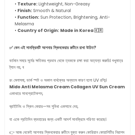
•
Texture:
Lightweight, Non-Greasy
•
Finish:
Smooth & Natural
•
Function:
Sun Protection, Brightening, Anti-
Melasma
•
Country of Origin:
Made in Korea 🇰🇷
✅
কেন
এই
সানক্রিমটি
আপনার
স্কিনকেয়ার
রুটিনে
রাখা
উচিত
?
বর্তমান সময়ে সূর্যের ক্ষতিকর প্রভাব থেকে ত্বককে রক্ষা করা অত্যন্ত জরুরি। শুধুমাত্র
ট্যান নয়, ব
রং মেলাসমা, ডার্ক স্পট ও অকাল বার্ধক্যের অন্যতম কারণ হলো UV রশ্মি।
Mido Anti Melasma Cream Collagen UV Sun Cream
একাধারে সানপ্রোটেকশন,
ব্রাইটনিং ও স্কিন কেয়ার—সব সুবিধা একসাথে দেয়,
যা একে প্রতিদিন ব্যবহারের জন্য একটি আদর্শ সানক্রিমে পরিণত করেছে।
👉 আজ থেকেই আপনার স্কিনকেয়ার রুটিনে যুক্ত করুন কোরিয়ান কোয়ালিটির নিরাপদ