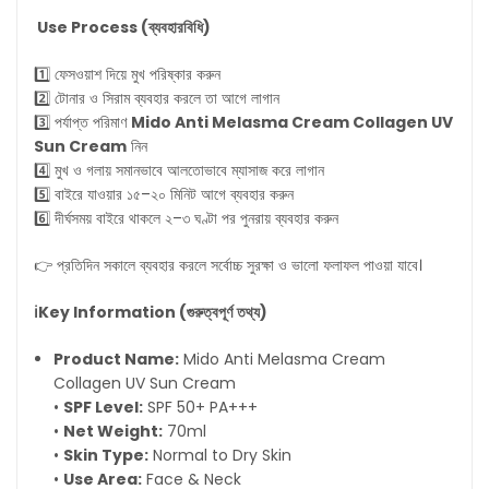
Use Process (
ব্যবহারবিধি
)
1️⃣ ফেসওয়াশ দিয়ে মুখ পরিষ্কার করুন
2️⃣ টোনার ও সিরাম ব্যবহার করলে তা আগে লাগান
3️⃣ পর্যাপ্ত পরিমাণ
Mido Anti Melasma Cream Collagen UV
Sun Cream
নিন
4️⃣ মুখ ও গলায় সমানভাবে আলতোভাবে ম্যাসাজ করে লাগান
5️⃣ বাইরে যাওয়ার ১৫–২০ মিনিট আগে ব্যবহার করুন
6️⃣ দীর্ঘসময় বাইরে থাকলে ২–৩ ঘণ্টা পর পুনরায় ব্যবহার করুন
👉 প্রতিদিন সকালে ব্যবহার করলে সর্বোচ্চ সুরক্ষা ও ভালো ফলাফল পাওয়া যাবে।
ℹKey Information (
গুরুত্বপূর্ণ
তথ্য
)
Product Name:
Mido Anti Melasma Cream
Collagen UV Sun Cream
•
SPF Level:
SPF 50+ PA+++
•
Net Weight:
70ml
•
Skin Type:
Normal to Dry Skin
•
Use Area:
Face & Neck