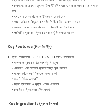
• ত্বককে গভীরভাবে ময়েশ্চারাইজ করে ও দীর্ঘসময় হাইড্রেটেড রাখে
• কোলাজেনের মাধ্যমে ত্বকের ইলাস্টিসিটি বাড়ায় ও বয়সের ছাপ কমাতে সাহায্য
করে
• ত্বকে আনে ন্যাচারাল ব্রাইটনেস ও হেলদি গ্লো
• ফাইন লাইন ও রিঙ্কলের উপস্থিতি ধীরে ধীরে কমাতে সহায়ক
• মেকআপের আগে ব্যবহার করলে পারফেক্ট বেস তৈরি করে
• প্রতিদিন ব্যবহারে স্কিন ক্যান্সারের ঝুঁকি কমাতে সহায়ক
Key Features (
বিশেষ
বৈশিষ্ট্য
)
ব্রড-স্পেকট্রাম SPF 50+ PA+++ সান প্রোটেকশন
• হালকা ও দ্রুত শোষিত নন-গ্রিসি ফর্মুলা
• মেকআপ-বেস হিসেবে ব্যবহারযোগ্য স্মুথ টেক্সচার
• নরমাল থেকে ড্রাই স্কিনের জন্য আদর্শ
• ডেইলি ইউজ উপযোগী
• স্কিন ব্রাইটনিং ও অ্যান্টি-এজিং বেনিফিট
• কোরিয়ান স্কিনকেয়ার টেকনোলজি
Key Ingredients (
প্রধান
উপাদান
)