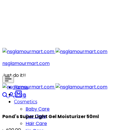
nsglamourmart.com
Just do it!!
Home
Search
Login
Cart
Shop
0
Cosmetics
Baby Care
Eye Care
Pond's Super Light Gel Moisturizer 50ml
Hair Care