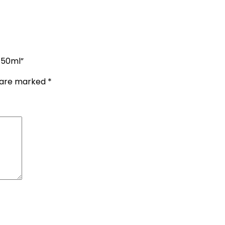
r 50ml”
s are marked
*