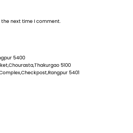
r the next time I comment.
angpur 5400
rket,Chourasta,Thakurgao 5100
 Complex,Checkpost,Rangpur 5401