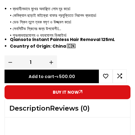
• ব্যথাহীনভাবে মুখের অবাঞ্ছিত লোম দূর করে।
• কেমিক্যাল ছাড়াই মাইক্রো বাফার প্রযুক্তিতে নিরাপদ ব্যবহার।
• ডেড স্কিন তুলে ত্বক মসৃণ ও উজ্জ্বল করে।
• সেনসিটিভ স্কিনের জন্য উপযোগী।
• পুনঃব্যবহারযোগ্য ও বহনযোগ্য ডিজাইন।
Qiansoto Instant Painless Hair Removal 125mL
Country of Origin: China 🇨🇳
Add to cart
-
৳
500.00
BUY IT NOW
Description
Reviews (0)