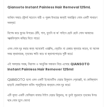
Qiansoto Instant Painless Hair Removal 125mL
বর্তমান সময়ে সৌন্দর্য সচেতন নারী ও পুরুষ উভয়ের জন্যই অবাঞ্ছিত লোম একটি সাধারণ
সমস্যা।
বিশেষ করে মুখের উপরের ঠোঁট, গাল, থুতনি বা জ’ লাইনে ছোট ছোট লোম আমাদের
আত্মবিশ্বাস কমিয়ে দিতে পারে।
এসব লোম দূর করার জন্য অনেকেই ওয়াক্সিং, থ্রেডিং বা রেজার ব্যবহার করেন, যা অনেক
সময় ব্যথাদায়ক, ত্বকের ক্ষতি করে বা জ্বালাপোড়ার সৃষ্টি করে।
এই সমস্যার সহজ, নিরাপদ ও আধুনিক সমাধান নিয়ে এসেছে
QIANSOTO
Instant Painless Hair Remover 125ml
।
QIANSOTO হলো এমন একটি ইনোভেটিভ হেয়ার রিমুভাল প্রোডাক্ট, যা কেমিক্যাল
ছাড়াই মেকানিক্যাল বাফিং প্রযুক্তির মাধ্যমে লোম দূর করে।
এটি মূলত একটি ফেসিয়াল বাফার টাইপ হেয়ার রিমুভার, যা খুবই মৃদুভাবে ত্বকের উপর
ঘষে লোম তুলে ফেলে।