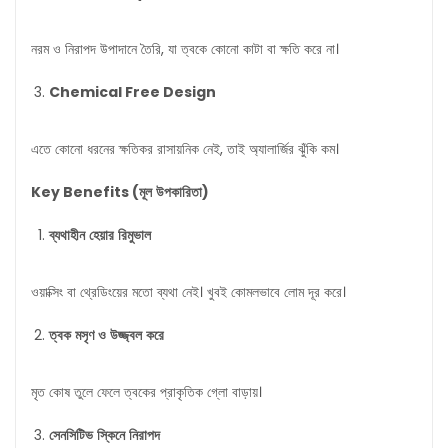
নরম ও নিরাপদ উপাদানে তৈরি, যা ত্বকে কোনো কাটা বা ক্ষতি করে না।
Chemical Free Design
এতে কোনো ধরনের ক্ষতিকর রাসায়নিক নেই, তাই অ্যালার্জির ঝুঁকি কম।
Key Benefits (
মূল
উপকারিতা
)
ব্যথাহীন
হেয়ার
রিমুভাল
ওয়াক্সিং বা থ্রেডিংয়ের মতো ব্যথা নেই। খুবই কোমলভাবে লোম দূর করে।
ত্বক
মসৃণ
ও
উজ্জ্বল
করে
মৃত কোষ তুলে ফেলে ত্বকের প্রাকৃতিক গ্লো বাড়ায়।
সেনসিটিভ
স্কিনে
নিরাপদ