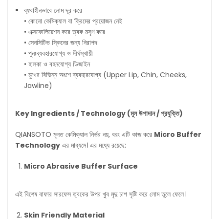
ব্যথাহীনভাবে লোম দূর করে
• কোনো কেমিক্যাল বা ক্রিমের প্রয়োজন নেই
• এক্সফোলিয়েশন করে ত্বক মসৃণ করে
• সেনসিটিভ স্কিনের জন্য নিরাপদ
• পুনঃব্যবহারযোগ্য ও দীর্ঘস্থায়ী
• হালকা ও বহনযোগ্য ডিজাইন
• মুখের বিভিন্ন অংশে ব্যবহারযোগ্য (Upper Lip, Chin, Cheeks,
Jawline)
Key Ingredients / Technology (
মূল
উপাদান
/
প্রযুক্তি
)
QIANSOTO মূলত কেমিক্যাল নির্ভর নয়, বরং এটি কাজ করে
Micro Buffer
Technology
এর মাধ্যমে। এর মধ্যে রয়েছে:
Micro Abrasive Buffer Surface
এই বিশেষ বাফার সারফেস ত্বকের উপর খুব মৃদু চাপ সৃষ্টি করে লোম তুলে ফেলে।
Skin Friendly Material