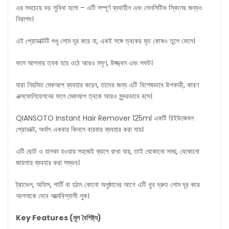
এর সবচেয়ে বড় সুবিধা হলো – এটি সম্পূর্ণ ব্যথাহীন এবং সেনসিটিভ স্কিনের জন্যও
নিরাপদ।
এই প্রোডাক্টটি শুধু লোম দূর করে না, একই সঙ্গে ত্বকের মৃত কোষও তুলে ফেলে।
ফলে আপনার ত্বক হয়ে ওঠে আরও মসৃণ, উজ্জ্বল এবং সফট।
যারা নিয়মিত মেকআপ ব্যবহার করেন, তাদের জন্য এটি বিশেষভাবে উপকারী, কারণ
এক্সফোলিয়েশনের ফলে মেকআপ ত্বকে আরও সুন্দরভাবে বসে।
QIANSOTO Instant Hair Remover 125ml একটি রিইউজেবল
প্রোডাক্ট, অর্থাৎ একবার কিনলে বারবার ব্যবহার করা যায়।
এটি ছোট ও হালকা হওয়ায় সহজেই ব্যাগে রাখা যায়, তাই যেকোনো সময়, যেকোনো
জায়গায় ব্যবহার করা সম্ভব।
ট্রাভেল, অফিস, পার্টি বা হঠাৎ কোনো অনুষ্ঠানের আগে এটি খুব দ্রুত লোম দূর করে
আপনাকে দেবে আত্মবিশ্বাসী লুক।
Key Features (
মূল
বৈশিষ্ট্য
)