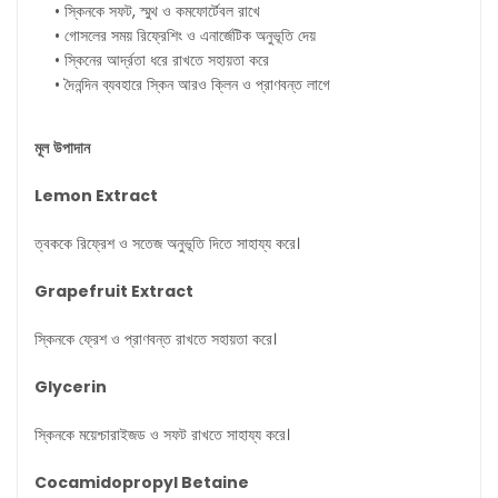
• স্কিনকে সফট, স্মুথ ও কমফোর্টেবল রাখে
• গোসলের সময় রিফ্রেশিং ও এনার্জেটিক অনুভূতি দেয়
• স্কিনের আর্দ্রতা ধরে রাখতে সহায়তা করে
• দৈনন্দিন ব্যবহারে স্কিন আরও ক্লিন ও প্রাণবন্ত লাগে
মূল
উপাদান
Lemon Extract
ত্বককে রিফ্রেশ ও সতেজ অনুভূতি দিতে সাহায্য করে।
Grapefruit Extract
স্কিনকে ফ্রেশ ও প্রাণবন্ত রাখতে সহায়তা করে।
Glycerin
স্কিনকে ময়েশ্চারাইজড ও সফট রাখতে সাহায্য করে।
Cocamidopropyl Betaine