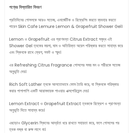
পণ্যের
বিস্তারিত
বিবরণ
প্রতিদিনের গোসলকে আরও সতেজ, এনার্জেটিক ও রিফ্রেশিং করতে ব্যবহার করতে
পারেন Skin Cafe Lemure Lemon & Grapefruit Shower Gel।
Lemon ও Grapefruit এর প্রাণবন্ত Citrus Extract সমৃদ্ধ এই
Shower Gel ত্বকের ময়লা, ঘাম ও অতিরিক্ত অয়েল পরিষ্কার করতে সাহায্য করে
এবং স্কিনকে রাখে ফ্রেশ, সফট ও স্মুথ।
এর Refreshing Citrus Fragrance গোসলের সময় মন ও শরীরকে সতেজ
অনুভূতি দেয়।
Rich Soft Lather ত্বকে আলতোভাবে ফোম তৈরি করে, যা স্কিনকে পরিষ্কার
করার পাশাপাশি একটি আরামদায়ক শাওয়ার এক্সপেরিয়েন্স দেয়।
Lemon Extract ও Grapefruit Extract ত্বককে রিফ্রেশ ও প্রাণবন্ত
অনুভূতি দিতে সাহায্য করে।
এছাড়াও Glycerin স্কিনের আর্দ্রতা ধরে রাখতে সহায়তা করে, ফলে গোসলের পর
ত্বক শুষ্ক বা রুক্ষ লাগে না।