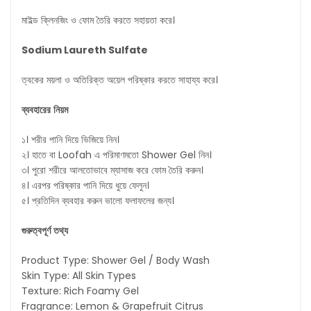
মাইল্ড ক্লিনজিং ও ফোম তৈরি করতে সহায়তা করে।
Sodium Laureth Sulfate
ত্বকের ময়লা ও অতিরিক্ত অয়েল পরিষ্কার করতে সাহায্য করে।
ব্যবহারের
নিয়ম
১। শরীর পানি দিয়ে ভিজিয়ে নিন।
২। হাতে বা Loofah এ পরিমাণমতো Shower Gel নিন।
৩। পুরো শরীরে আলতোভাবে ম্যাসাজ করে ফোম তৈরি করুন।
৪। এরপর পরিষ্কার পানি দিয়ে ধুয়ে ফেলুন।
৫। প্রতিদিন ব্যবহার করুন ভালো ফলাফলের জন্য।
গুরুত্বপূর্ণ
তথ্য
Product Type: Shower Gel / Body Wash
Skin Type: All Skin Types
Texture: Rich Foamy Gel
Fragrance: Lemon & Grapefruit Citrus