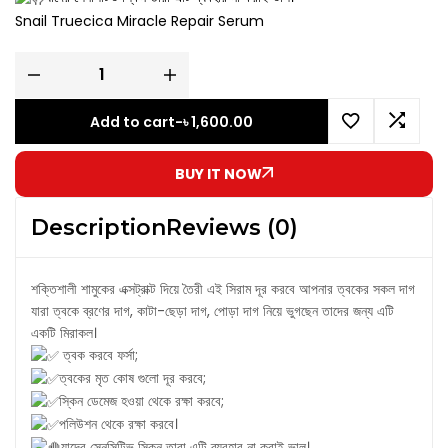
Snail Truecica
Miracle Repair Serum
Add to cart
-
৳
1,600.00
BUY IT NOW
Description
Reviews (0)
শক্তিশালী শামুকের এক্সট্রাক্ট দিয়ে তৈরী এই সিরাম দূর করবে আপনার ত্বকের সকল দাগ
যারা ত্বকে ব্রণের দাগ, কাটা-ছেড়া দাগ, পোড়া দাগ নিয়ে ভুগছেন তাদের জন্য এটি
একটি মিরাকল।
ত্বক করবে ফর্সা;
ত্বকের মৃত কোষ গুলো দূর করবে;
স্কিন ডেমেজ হওয়া থেকে রক্ষা করবে;
পলিউশন থেকে রক্ষা করবে।
যাদের সেনসিটিভ স্কিন তারা এটি ব্যবহার না করাই ভাল।