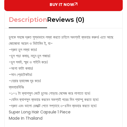
BUY IT NOW
Description
Reviews (0)
চুলকে সহজে দ্রুত সুস্থভাবে লম্বা করতে চাইলে অবশ্যই ব্যবহার করুন। এতে আছে
জোজোবা অয়েল ও ভিটামিন ই, যা-
-দ্রুত চুল লম্বা করে।
-চুল পড়া কমায়, নতুন চুল গজায়।
-চুল সফট, স্মুথ ও শাইনি করে।
-আগা ফাটা কমায়।
-সান প্রোটেকটর।
-হেয়ার ড্যামেজ দূর করে।
ব্যবহারবিধিঃ
-১-২ টা ক্যাপসুল কেটে চুলের গোড়ায় মেসেজ করে লাগাতে হবে।
-যেদিন ক্যাপসুল ব্যবহার করবেন অবশ্যই পরের দিন শ্যাম্পু করতে হবে।
-দ্রুত এবং ভালো রেজাল্ট পেতে সপ্তাহে ৩-৪দিন ব্যবহার করতে হবে।
Super Long Hair Capsule 1 Piece
Made In Thailand