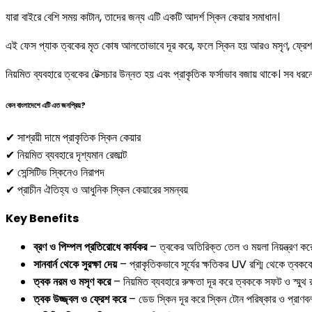
যারা বাইরে বেশি সময় কাটান, তাদের জন্য এটি একটি আদর্শ স্কিন কেয়ার সমাধান।
এই ফেস প্যাক ত্বকের মৃত কোষ আলতোভাবে দূর করে, ফলে স্কিন হয় আরও মসৃণ, ফ্রেশ 
নিয়মিত ব্যবহারে ত্বকের টেক্সচার উন্নত হয় এবং প্রাকৃতিক ফর্সাভাব বজায় থাকে। সব ধর
কেন বাংলাদেশে এটি এত জনপ্রিয়?
✔ সাশ্রয়ী দামে প্রাকৃতিক স্কিন কেয়ার
✔ নিয়মিত ব্যবহারে দৃশ্যমান রেজাল্ট
✔ সেন্সিটিভ স্কিনেও নিরাপদ
✔ প্রাচীন ঐতিহ্য ও আধুনিক স্কিন কেয়ারের সমন্বয়
Key Benefits
ব্রণ
ও
পিম্পল
প্রতিরোধে
কার্যকর
– ত্বকের অতিরিক্ত তেল ও ময়লা নিয়ন্ত্রণ করে
সানবার্ন
থেকে
সুরক্ষা
দেয়
– প্রাকৃতিকভাবে সূর্যের ক্ষতিকর UV রশ্মি থেকে ত্বককে
ত্বক
নরম
ও
মসৃণ
করে
– নিয়মিত ব্যবহারে রুক্ষতা দূর করে ত্বককে সফট ও স্মুথ 
ত্বক
উজ্জ্বল
ও
ফ্রেশ
করে
– ডেড স্কিন দূর করে স্কিন টোন পরিষ্কার ও প্রাণ