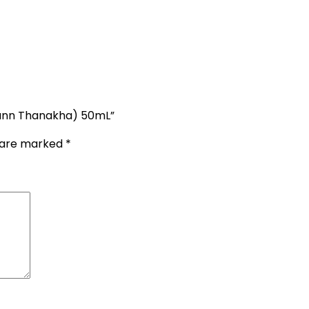
Nann Thanakha) 50mL”
s are marked
*