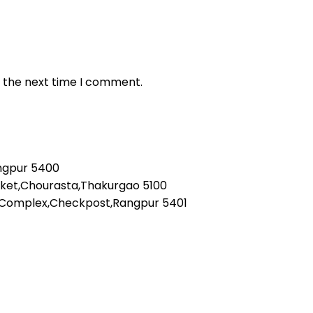
r the next time I comment.
angpur 5400
rket,Chourasta,Thakurgao 5100
 Complex,Checkpost,Rangpur 5401