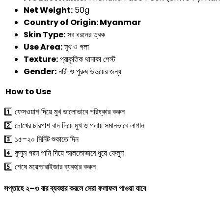
Net Weight:
50g
Country of Origin: Myanmar
Skin Type:
সব ধরনের ত্বক
Use Area:
মুখ ও গলা
Texture:
প্রাকৃতিক থানাকা পেস্ট
Gender:
নারী ও পুরুষ উভয়ের জন্য
How to Use
1️⃣ ফেসওয়াশ দিয়ে মুখ ভালোভাবে পরিষ্কার করুন
2️⃣ চোখের চারপাশ বাদ দিয়ে মুখ ও গলায় সমানভাবে লাগান
3️⃣ ১৫–২০ মিনিট শুকাতে দিন
4️⃣ কুসুম গরম পানি দিয়ে আলতোভাবে ধুয়ে ফেলুন
5️⃣ শেষে ময়েশ্চারাইজার ব্যবহার করুন
সপ্তাহে
২
–
৩
বার
ব্যবহার
করলে
সেরা
ফলাফল
পাওয়া
যাবে