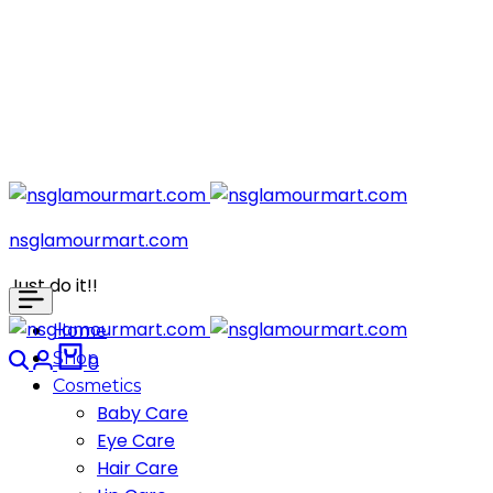
nsglamourmart.com
Just do it!!
Home
Search
Login
Cart
Shop
0
Cosmetics
Baby Care
Eye Care
Hair Care