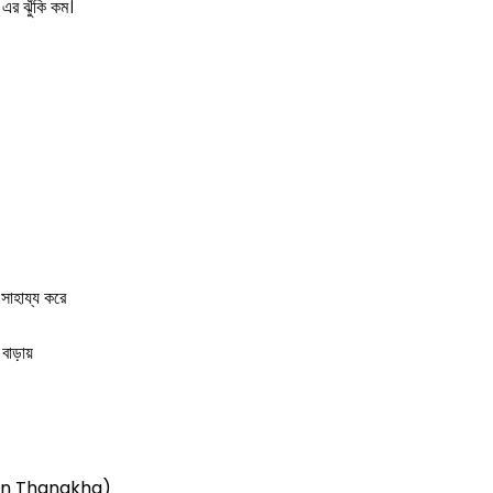
এর ঝুঁকি কম।
সাহায্য করে
 বাড়ায়
nn Thanakha)