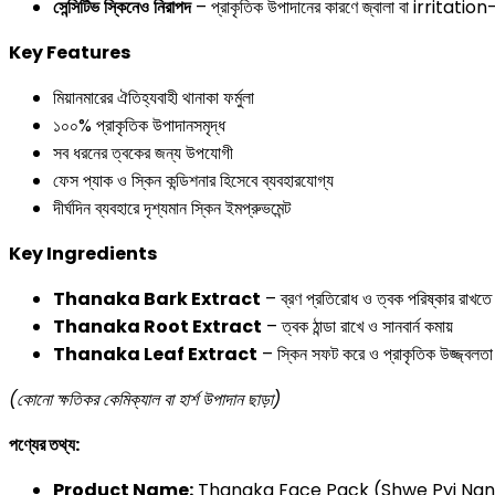
সেন্সিটিভ
স্কিনেও
নিরাপদ
– প্রাকৃতিক উপাদানের কারণে জ্বালা বা irritation-
Key Features
মিয়ানমারের ঐতিহ্যবাহী থানাকা ফর্মুলা
১০০% প্রাকৃতিক উপাদানসমৃদ্ধ
সব ধরনের ত্বকের জন্য উপযোগী
ফেস প্যাক ও স্কিন কন্ডিশনার হিসেবে ব্যবহারযোগ্য
দীর্ঘদিন ব্যবহারে দৃশ্যমান স্কিন ইমপ্রুভমেন্ট
Key Ingredients
Thanaka Bark Extract
– ব্রণ প্রতিরোধ ও ত্বক পরিষ্কার রাখতে 
Thanaka Root Extract
– ত্বক ঠান্ডা রাখে ও সানবার্ন কমায়
Thanaka Leaf Extract
– স্কিন সফট করে ও প্রাকৃতিক উজ্জ্বলতা
(
কোনো
ক্ষতিকর
কেমিক্যাল
বা
হার্শ
উপাদান
ছাড়া
)
পণ্যের
তথ্য:
Product Name:
Thanaka Face Pack (Shwe Pyi Na